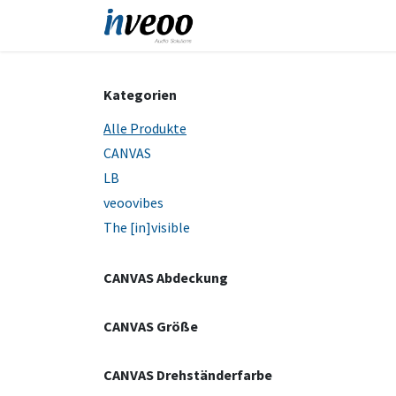
Zum Inhalt springen
Produkte
Shop
Refe
Kategorien
Alle Produkte
CANVAS
LB
veoovibes
The [in]visible
CANVAS Abdeckung
CANVAS Größe
CANVAS Drehständerfarbe