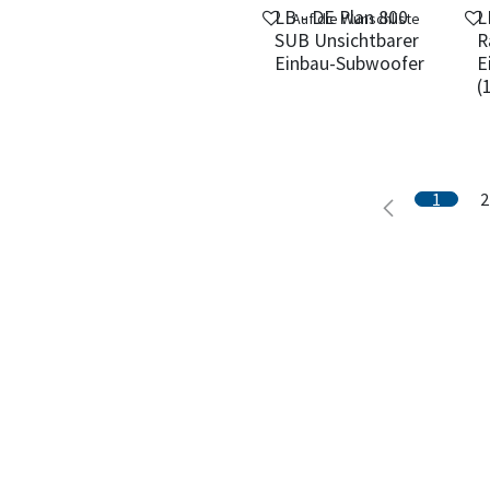
LB - DE Plan 800
L
Auf die Wunschliste
SUB Unsichtbarer
R
Einbau-Subwoofer
E
(
1
2