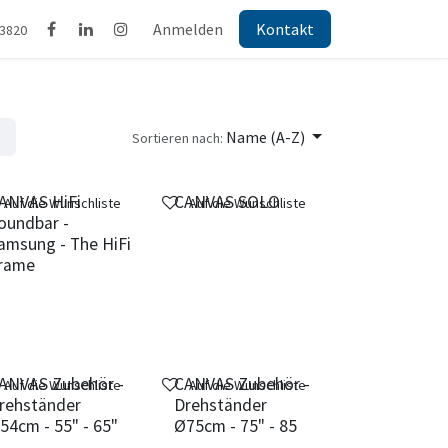
Anmelden
Kontakt
43820
Name (A-Z)
Sortieren nach:
ANVAS HiFi
CANVAS SOLO
Auf die Wunschliste
Auf die Wunschliste
oundbar -
amsung - The HiFi
rame
ANVAS Zubehör -
CANVAS Zubehör -
Auf die Wunschliste
Auf die Wunschliste
rehständer
Drehständer
54cm - 55" - 65"
Ø75cm - 75" - 85