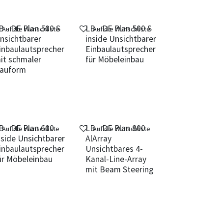
B - DE Plan 500 S
LB - DE Plan 500 S
Auf die Wunschliste
Auf die Wunschliste
nsichtbarer
inside Unsichtbarer
inbaulautsprecher
Einbaulautsprecher
it schmaler
für Möbeleinbau
auform
B - DE Plan 600
LB - DE Plan 800
Auf die Wunschliste
Auf die Wunschliste
nside Unsichtbarer
AlArray
inbaulautsprecher
Unsichtbares 4-
ür Möbeleinbau
Kanal-Line-Array
mit Beam Steering