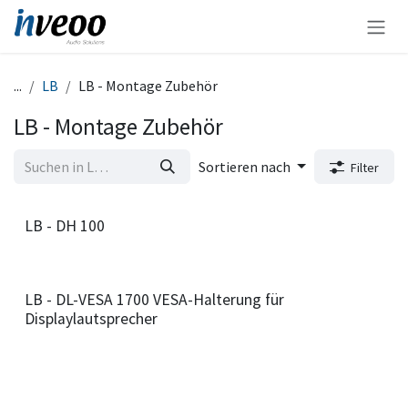
Zum Inhalt springen
...
LB
LB - Montage Zubehör
LB - Montage Zubehör
Sortieren nach
Filter
LB - DH 100
LB - DL-VESA 1700 VESA-Halterung für
Displaylautsprecher