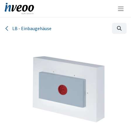
Zum Inhalt springen
LB - Einbaugehäuse