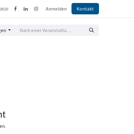
Anmelden
Kontakt
43820
gen
nt
en.