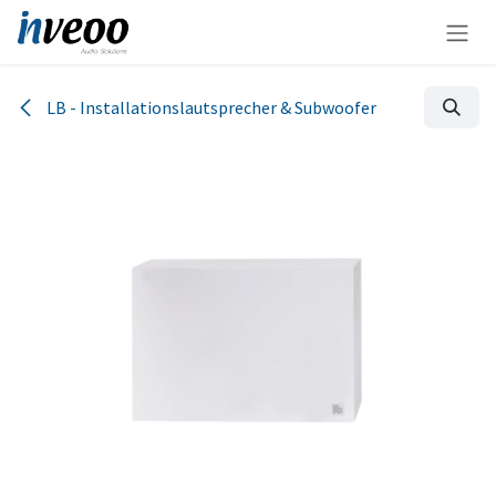
Zum Inhalt springen
LB - Installationslautsprecher & Subwoofer