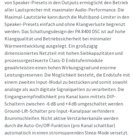
von Speaker-Presets in den Outputs ermöglicht den Betrieb
aller Lautsprecher mit maximaler Audio-Performance. Die
Maximal-Lautstärke kann durch die Multiband-Limiter in den
Speaker-Presets einfach und ohne Klangverluste begrenzt
werden. Das Schaltungsdesign der PA 8400 DSC ist auf hohe
Klangqualität und Betriebssicherheit bei minimaler
Wärmeentwicklung ausgelegt. Ein großzügig
dimensioniertes Netzteil mit hohen Siebkapazitäten und
prozessorgesteuerte Class-D Endstufenmodule
gewährleisten einen hohen Wirkungsgrad und enorme
Leistungsreserven. Die Möglichkeit besteht, die Endstufe mit
einem zweiten Input-Modul zu bestücken und somit sowohl
analoge als auch digitale Signalquellen zu verarbeiten. Die
Eingangsempfindlichkeit pro Kanal kann mittels DIP-
Schaltern zwischen -6 dB und +4 dB umgeschaltet werden.
Ground-Lift-Schalter pro Input-Kanalpaar verhindern
Brummschleifen. Nicht aktive Verstärkerkanäle werden
durch die Auto-On/Off-Funktion (pro Kanal schaltbar)
automatisch in einen stromsparenden Sleep-Mode versetzt.