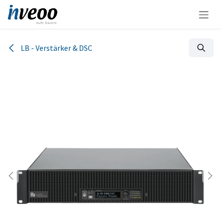
Zum Inhalt springen
LB - Verstärker & DSC