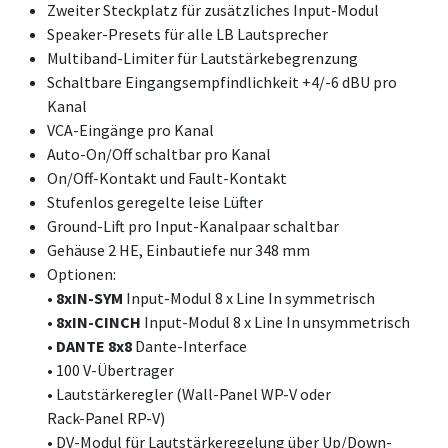
Zweiter Steckplatz für zusätzliches Input-Modul
Speaker-Presets für alle LB Lautsprecher
Multiband-Limiter für Lautstärkebegrenzung
Schaltbare Eingangsempfindlichkeit +4/-6 dBU pro
Kanal
VCA-Eingänge pro Kanal
Auto-On/Off schaltbar pro Kanal
On/Off-Kontakt und Fault-Kontakt
Stufenlos geregelte leise Lüfter
Ground-Lift pro Input-Kanalpaar schaltbar
Gehäuse 2 HE, Einbautiefe nur 348 mm
Optionen:
• 8xIN-SYM
Input-Modul 8 x Line In symmetrisch
• 8xIN-CINCH
Input-Modul 8 x Line In unsymmetrisch
• DANTE
8x8
Dante-Interface
• 100 V-Übertrager
• Lautstärkeregler (Wall-Panel WP-V oder
Rack-Panel RP-V)
• DV-Modul für Lautstärkeregelung über Up/Down-