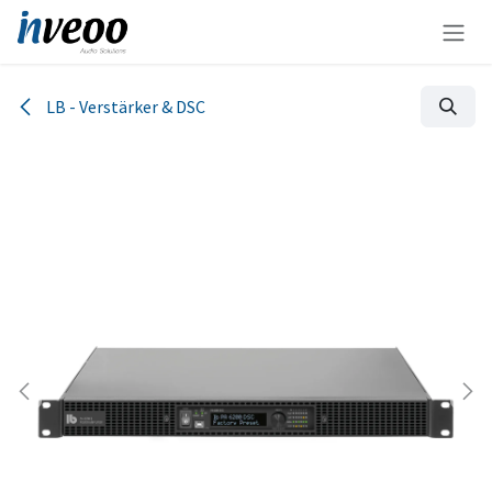
Zum Inhalt springen
LB - Verstärker & DSC