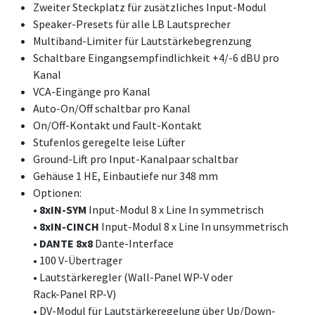
Zweiter Steckplatz für zusätzliches Input-Modul
Speaker-Presets für alle LB Lautsprecher
Multiband-Limiter für Lautstärkebegrenzung
Schaltbare Eingangsempfindlichkeit +4/-6 dBU pro
Kanal
VCA-Eingänge pro Kanal
Auto-On/Off schaltbar pro Kanal
On/Off-Kontakt und Fault-Kontakt
Stufenlos geregelte leise Lüfter
Ground-Lift pro Input-Kanalpaar schaltbar
Gehäuse 1 HE, Einbautiefe nur 348 mm
Optionen:
• 8xIN-SYM
Input-Modul 8 x Line In symmetrisch
• 8xIN-CINCH
Input-Modul 8 x Line In unsymmetrisch
• DANTE
8x8
Dante-Interface
• 100 V-Übertrager
• Lautstärkeregler (Wall-Panel WP-V oder
Rack-Panel RP-V)
• DV-Modul für Lautstärkeregelung über Up/Down-