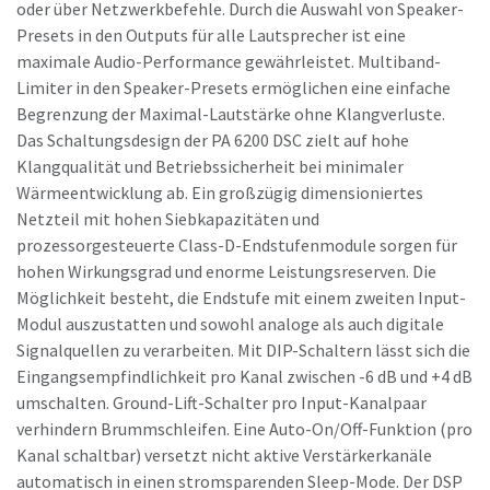
oder über Netzwerkbefehle. Durch die Auswahl von Speaker-
Presets in den Outputs für alle Lautsprecher ist eine
maximale Audio-Performance gewährleistet. Multiband-
Limiter in den Speaker-Presets ermöglichen eine einfache
Begrenzung der Maximal-Lautstärke ohne Klangverluste.
Das Schaltungsdesign der PA 6200 DSC zielt auf hohe
Klangqualität und Betriebssicherheit bei minimaler
Wärmeentwicklung ab. Ein großzügig dimensioniertes
Netzteil mit hohen Siebkapazitäten und
prozessorgesteuerte Class-D-Endstufenmodule sorgen für
hohen Wirkungsgrad und enorme Leistungsreserven. Die
Möglichkeit besteht, die Endstufe mit einem zweiten Input-
Modul auszustatten und sowohl analoge als auch digitale
Signalquellen zu verarbeiten. Mit DIP-Schaltern lässt sich die
Eingangsempfindlichkeit pro Kanal zwischen -6 dB und +4 dB
umschalten. Ground-Lift-Schalter pro Input-Kanalpaar
verhindern Brummschleifen. Eine Auto-On/Off-Funktion (pro
Kanal schaltbar) versetzt nicht aktive Verstärkerkanäle
automatisch in einen stromsparenden Sleep-Mode. Der DSP