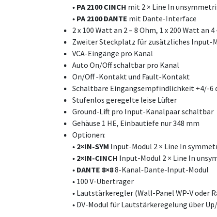
• PA 2100 CINCH
mit 2 × Line In unsymmetr
•
PA 2100 DANTE
mit Dante-Interface
2 x 100 Watt an 2 – 8 Ohm, 1 x 200 Watt an 
Zweiter Steckplatz für zusätzliches Input-
VCA-Eingänge pro Kanal
Auto On/Off schaltbar pro Kanal
On/Off -Kontakt und Fault-Kontakt
Schaltbare Eingangsempfindlichkeit +4/-6 
Stufenlos geregelte leise Lüfter
Ground-Lift pro Input-Kanalpaar schaltbar
Gehäuse 1 HE, Einbautiefe nur 348 mm
Optionen:
• 2×IN-SYM
Input-Modul 2 × Line In symmet
• 2×IN-CINCH
Input-Modul 2 × Line In unsy
• DANTE 8×8
8-Kanal-Dante-Input-Modul
• 100 V-Übertrager
• Lautstärkeregler (Wall-Panel WP-V oder R
• DV-Modul für Lautstärkeregelung über U