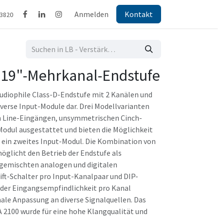
Anmelden
Kontakt
43820
0 19"-Mehrkanal-Endstufe
 audiophile Class-D-Endstufe mit 2 Kanälen und
iverse Input-Module dar. Drei Modellvarianten
n Line-Eingängen, unsymmetrischen Cinch-
odul ausgestattet und bieten die Möglichkeit
 ein zweites Input-Modul. Die Kombination von
öglicht den Betrieb der Endstufe als
 gemischten analogen und digitalen
ift-Schalter pro Input-Kanalpaar und DIP-
 der Eingangsempfindlichkeit pro Kanal
ale Anpassung an diverse Signalquellen. Das
 2100 wurde für eine hohe Klangqualität und