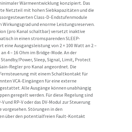
 minimaler Wärmeentwicklung konzipiert. Das
te Netzteil mit hohen Siebkapazitäten und die
essorgesteuerten Class-D-Endstufenmodule
n Wirkungsgrad und enorme Leistungsreserven.
n (pro Kanal schaltbar) versetzt inaktive
atisch in einen stromsparenden SLEEP-
rt eine Ausgangsleistung von 2 × 100 Watt an 2 –
 an 4 – 16 Ohm im Bridge-Mode. An der
r Standby/Power, Sleep, Signal, Limit, Protect
Gain-Regler pro Kanal angeordnet. Die
e Fernsteuerung mit einem Schaltkontakt für
nten VCA-Eingängen für eine externe
gestattet. Alle Ausgänge können unabhängig
ppen geregelt werden. Für diese Regelung sind
P-V und RP-V oder das DV-Modul zur Steuerung
 vorgesehen. Störungen in den
n über den potentialfreien Fault-Kontakt