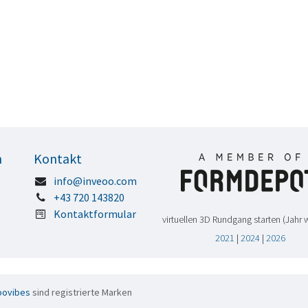
n
Kontakt
info@inveoo.com
+43 720 143820
Kontaktformular
virtuellen 3D Rundgang starten (Jahr 
2021
|
2024
|
2026
oovibes
sind registrierte Marken