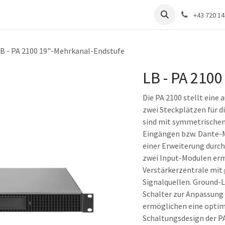
renzen
Distribution
Unternehmen
+43 720 1
B - PA 2100 19"-Mehrkanal-Endstufe
LB - PA 210
Die PA 2100 stellt eine
zwei Steckplätzen für d
sind mit symmetrische
Eingängen bzw. Dante-M
einer Erweiterung durch
zwei Input-Modulen erm
Verstärkerzentrale mit
Signalquellen. Ground-L
Schalter zur Anpassung
ermöglichen eine optim
Schaltungsdesign der PA