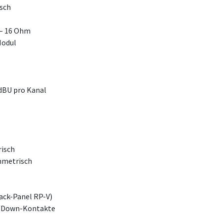
isch
4 – 16 Ohm
Modul
dBU pro Kanal
risch
mmetrisch
ack-Panel RP-V)
p/Down-Kontakte