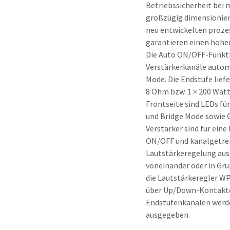
Betriebssicherheit bei
großzügig dimensionier
neu entwickelten proz
garantieren einen hohe
Die Auto ON/OFF-Funktio
Verstärkerkanäle autom
Mode. Die Endstufe liefe
8 Ohm bzw. 1 × 200 Watt
Frontseite sind LEDs fü
und Bridge Mode sowie 
Verstärker sind für ein
ON/OFF und kanalgetren
Lautstärkeregelung aus
voneinander oder in Gru
die Lautstärkeregler W
über Up/Down-Kontakte
Endstufenkanälen werde
ausgegeben.