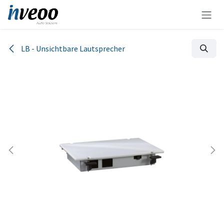
Zum Inhalt springen
LB - Unsichtbare Lautsprecher