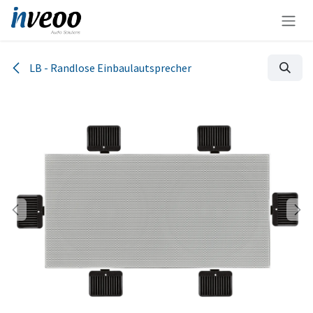
Zum Inhalt springen
LB - Randlose Einbaulautsprecher