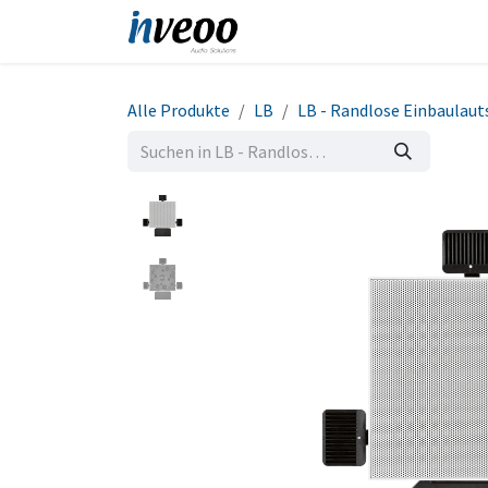
Zum Inhalt springen
Produkte
Shop
Refe
Alle Produkte
LB
LB - Randlose Einbaulaut