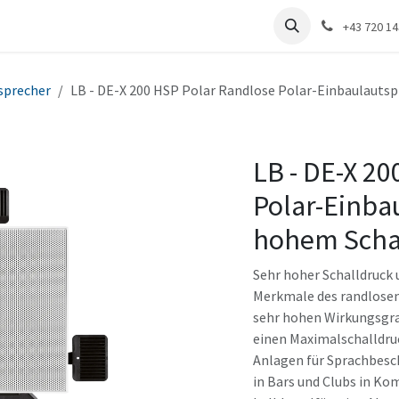
renzen
Distribution
Unternehmen
+43 720 1
sprecher
LB - DE-X 200 HSP Polar Randlose Polar-Einbaulautsp
LB - DE-X 2
Polar-Einba
hohem Schal
Sehr hoher Schalldruck 
Merkmale des randlosen
sehr hohen Wirkungsgra
einen Maximalschalldruck
Anlagen für Sprachbesc
in Bars und Clubs in Ko