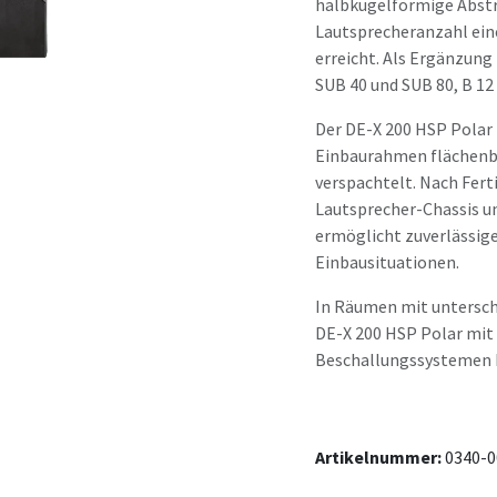
halbkugelförmige Abstra
Lautsprecheranzahl ein
erreicht. Als Ergänzung
SUB 40 und SUB 80, B 12 
Der DE-X 200 HSP Polar i
Einbaurahmen flächenbü
verspachtelt. Nach Fert
Lautsprecher-Chassis u
ermöglicht zuverlässige
Einbausituationen.
In Räumen mit unterschi
DE-X 200 HSP Polar mit
Beschallungssystemen 
Artikelnummer:
0340-0