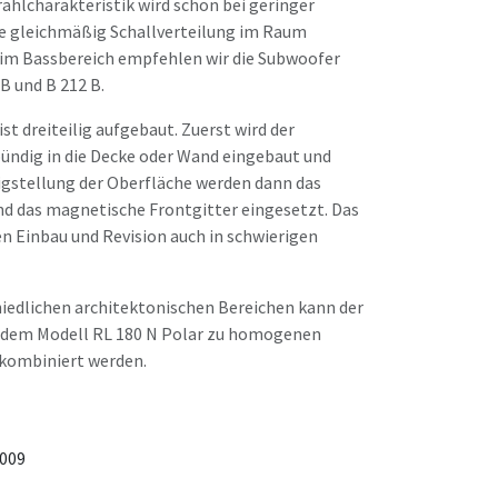
hlcharakteristik wird schon bei geringer
e gleichmäßig Schallverteilung im Raum
 im Bassbereich empfehlen wir die Subwoofer
B und B 212 B.
st dreiteilig aufgebaut. Zuerst wird der
ndig in die Decke oder Wand eingebaut und
igstellung der Oberfläche werden dann das
nd das magnetische Frontgitter eingesetzt. Das
n Einbau und Revision auch in schwierigen
edlichen architektonischen ­Bereichen kann der
 dem Modell RL 180 N Polar zu homogenen
kombiniert werden.
009