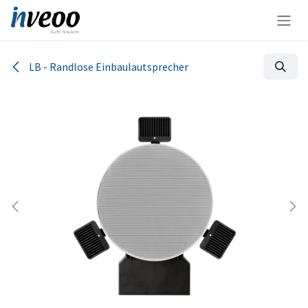
Zum Inhalt springen
LB - Randlose Einbaulautsprecher