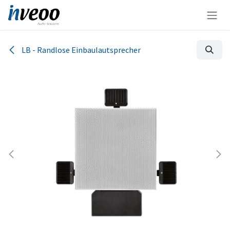
Zum Inhalt springen
LB - Randlose Einbaulautsprecher