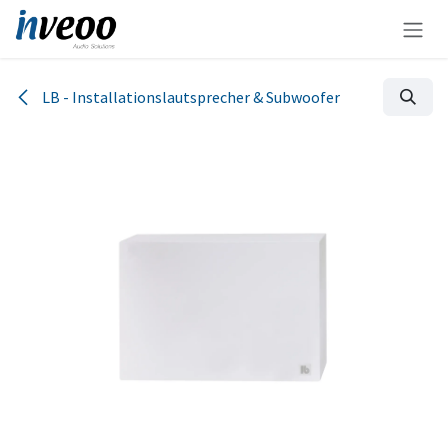
Zum Inhalt springen
LB - Installationslautsprecher & Subwoofer