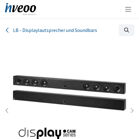
Zum Inhalt springen
LB - Displaylautsprecher und Soundbars