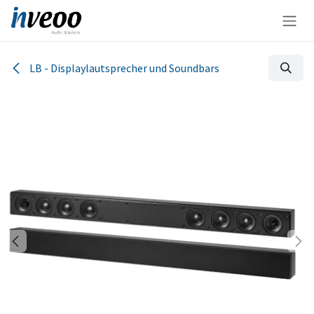
Zum Inhalt springen
LB - Displaylautsprecher und Soundbars