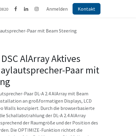
Anmelden
Kontakt
43820
aylautsprecher-Paar mit Beam Steering
4 DSC AlArray Aktives
laylautsprecher-Paar mit
ing
utsprecher-Paar DL-A 2.4 AlArray mit Beam
Installation an großformatigen Displays, LCD
eo Walls konzipiert. Durch die browserbasierte
e Schallabstrahlung der DL-A 2.4 AlArray
ntsprechend der Raumgröße und der Position des
rden. Die OPTIMIZE-Funktion richtet die