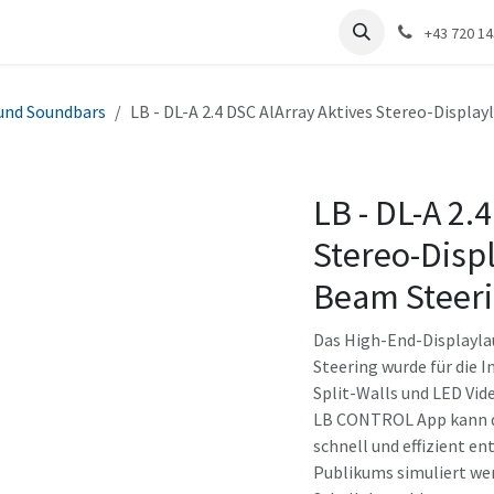
renzen
Distribution
Unternehmen
+43 720 1
 und Soundbars
LB - DL-A 2.4 DSC AlArray Aktives Stereo-Displ
LB - DL-A 2.
Stereo-Disp
Beam Steer
Das High-End-Displayla
Steering wurde für die 
Split-Walls und LED Vid
LB CONTROL App kann di
schnell und effizient e
Publikums simuliert we