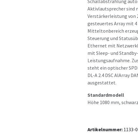
Schallabstrahlung autom
Aktivlautsprecher sind 
Verstärkerleistung von 2
gesteuertes Array mit 4
Mitteltonbereich erzeugt
Steuerung und Statusübe
Ethernet mit Netzwerkb
mit Sleep- und Standby-
Leistungsaufnahme. Zu
steht ein optischer SPD
DL-A 2.4 DSC AlArray D
ausgestattet.
Standardmodell
Höhe 1080 mm, schwarz
Artikelnummer:
1133-0