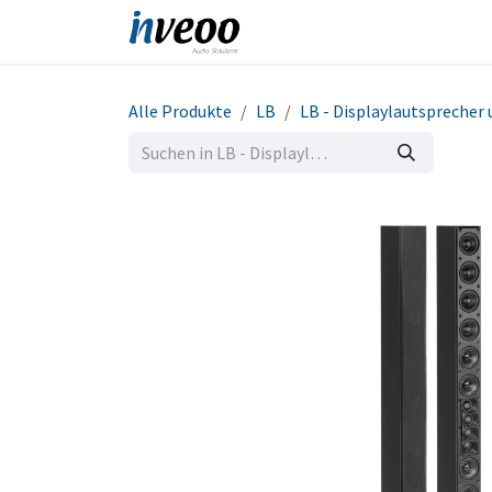
Zum Inhalt springen
Produkte
Shop
Refe
Alle Produkte
LB
LB - Displaylautsprecher