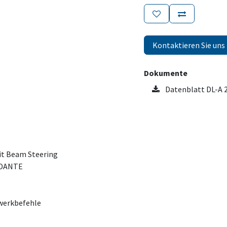
Kontaktieren Sie uns
Dokumente
Datenblatt DL-A 2
it Beam Steering
h DANTE
werkbefehle