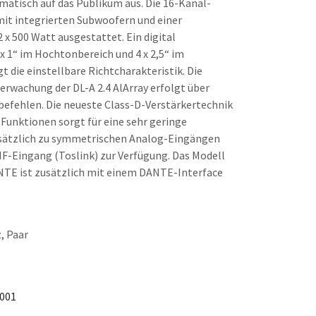
atisch auf das Publikum aus. Die 16-Kanal-
mit integrierten Subwoofern und einer
 x 500 Watt ausgestattet. Ein digital
 x 1“ im Hochtonbereich und 4 x 2,5“ im
 die einstellbare Richtcharakteristik. Die
rwachung der DL-A 2.4 AlArray erfolgt über
efehlen. Die neueste Class-D-Verstärkertechnik
Funktionen sorgt für eine sehr geringe
sätzlich zu symmetrischen Analog-Eingängen
IF-Eingang (Toslink) zur Verfügung. Das Modell
ANTE ist zusätzlich mit einem DANTE-Interface
, Paar
001