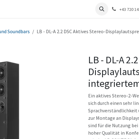
renzen
Distribution
Unternehmen
+43 720 1
 und Soundbars
LB - DL-A 2.2 DSC Aktives Stereo-Displaylautsp
LB - DL-A 2.
Displaylaut
integrierte
Ein aktives Stereo-2-We
sich durch einen sehr l
Sprachverständlichkeit 
zur Montage an Displays
sind für die Nutzung b
hoher Qualität in Konf