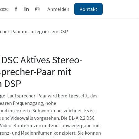
Anmelden
Kontakt
43820
recher-Paar mit integriertem DSP
2 DSC Aktives Stereo-
sprecher-Paar mit
m DSP
ge-Lautsprecher-Paar wird bereitgestellt, das
inearen Frequenzgang, hohe
und integrierte Subwoofer auszeichnet. Es ist
 und Videowalls vorgesehen. Die DL-A 2.2 DSC
ei Video-Konferenzen und zur Tonwiedergabe mit
erenz- und Medienräumen konzipiert. Sie können