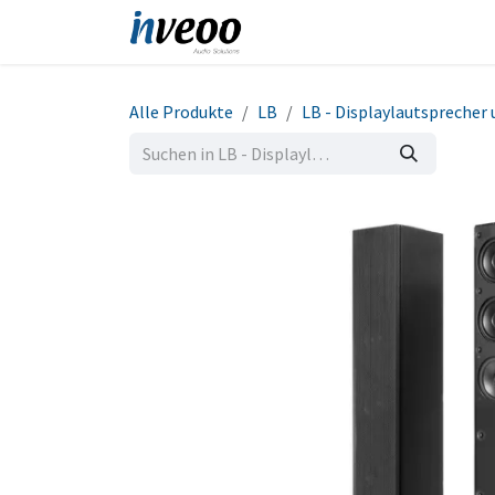
Zum Inhalt springen
Produkte
Shop
Refe
Alle Produkte
LB
LB - Displaylautsprecher