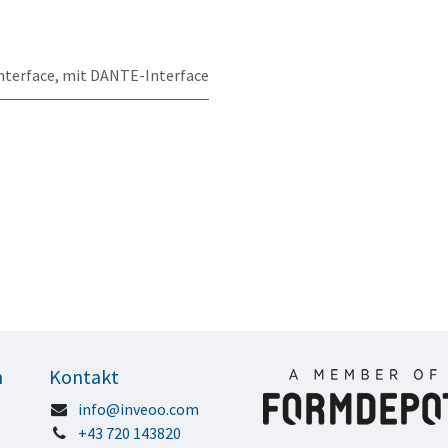
nterface
,
mit DANTE-Interface
n
Kontakt
info@inveoo.com
+43 720 143820