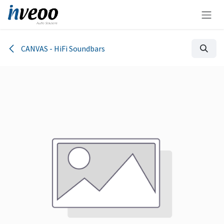
Zum Inhalt springen
CANVAS - HiFi Soundbars