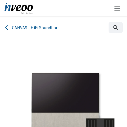
Zum Inhalt springen
CANVAS - HiFi Soundbars