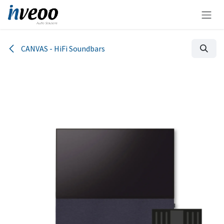
Zum Inhalt springen
CANVAS - HiFi Soundbars