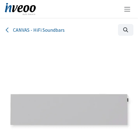
Zum Inhalt springen
CANVAS - HiFi Soundbars