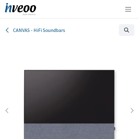
Zum Inhalt springen
CANVAS - HiFi Soundbars