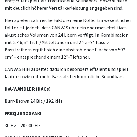
kraftvoller spielt als traditionelle Soundbars, obwohl diese
mit deutlich höherer Verstärkerleistung angegeben sind.
Hier spielen zahlreiche Faktoren eine Rolle. Ein wesentlicher
Faktor ist jedoch, dass CANVAS über ein enormes effektives
akustisches Volumen von 24 Litern verfügt. In Kombination
mit 2 × 6,5" Tief-/Mitteltönern und 2 × 5×8" Passiv-
Basstreibern ergibt sich eine abstrahlende Fläche von 592
cm² – entsprechend einem 12"-Tieftöner.
CANVAS HiFi arbeitet dadurch besonders effizient und spielt
lauter sowie mit mehr Bass als herkömmliche Soundbars.
D/A-WANDLER (DACs)
Burr-Brown 24 Bit / 192 kHz
FREQUENZGANG
30 Hz – 20.000 Hz