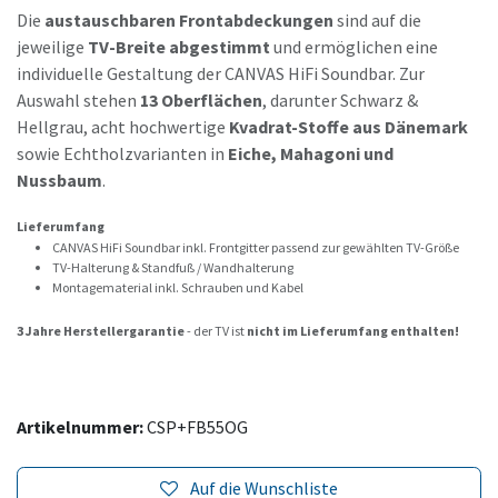
Die
austauschbaren Frontabdeckungen
sind auf die
jeweilige
TV-Breite abgestimmt
und ermöglichen eine
individuelle Gestaltung der CANVAS HiFi Soundbar. Zur
Auswahl stehen
13 Oberflächen
, darunter Schwarz &
Hellgrau, acht hochwertige
Kvadrat-Stoffe aus Dänemark
sowie Echtholzvarianten in
Eiche, Mahagoni und
Nussbaum
.
Lieferumfang
CANVAS HiFi Soundbar inkl. Frontgitter passend zur gewählten TV-Größe
TV-Halterung & Standfuß / Wandhalterung
Montagematerial inkl. Schrauben und Kabel
3 Jahre Herstellergarantie
- der TV ist
nicht im Lieferumfang enthalten!
Artikelnummer:
CSP+FB55OG
Auf die Wunschliste