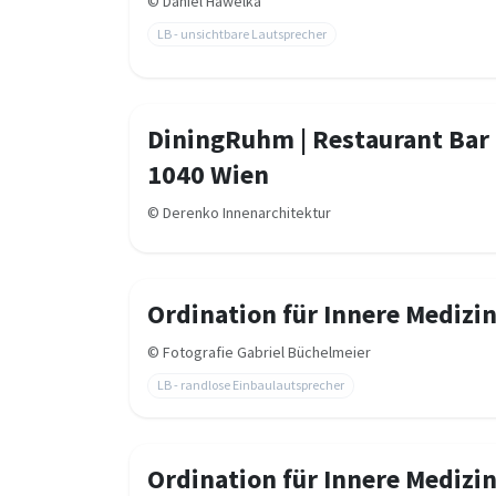
©
Daniel Hawelka
LB - unsichtbare Lautsprecher
DiningRuhm | Restaurant Bar 
1040 Wien
©
Derenko Innenarchitektur
Ordination für Innere Medizi
©
Fotografie Gabriel Büchelmeier
LB - randlose Einbaulautsprecher
Ordination für Innere Medizi