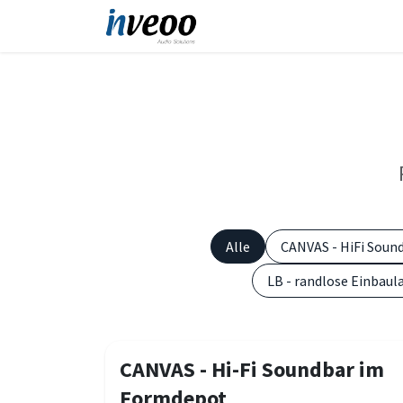
Zum Inhalt springen
Produkte
Shop
Refe
Alle
CANVAS - HiFi Soun
LB - randlose Einbaul
CANVAS - Hi-Fi Soundbar im
Formdepot