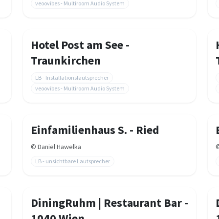
veoovibes - Multiroom Audio System
Hotel Post am See -
Traunkirchen
LB - Installationslautsprecher
veoovibes - Multiroom Audio System
Einfamilienhaus S. - Ried
©
Daniel Hawelka
LB - unsichtbare Lautsprecher
DiningRuhm | Restaurant Bar -
1040 Wien