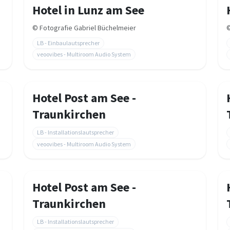
Hotel in Lunz am See
©
Fotografie Gabriel Büchelmeier
LB - Einbaulautsprecher
veoovibes - Multiroom Audio System
Hotel Post am See -
Traunkirchen
LB - Installationslautsprecher
veoovibes - Multiroom Audio System
Hotel Post am See -
Traunkirchen
LB - Installationslautsprecher