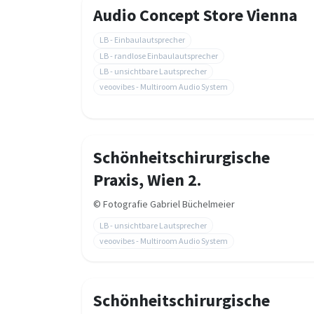
Audio Concept Store Vienna
LB - Einbaulautsprecher
LB - randlose Einbaulautsprecher
LB - unsichtbare Lautsprecher
veoovibes - Multiroom Audio System
Schönheitschirurgische
Praxis, Wien 2.
©
Fotografie Gabriel Büchelmeier
LB - unsichtbare Lautsprecher
veoovibes - Multiroom Audio System
Schönheitschirurgische