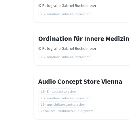
©
Fotografie Gabriel Büchelmeier
LB - randlose Einbaulautsprecher
Ordination für Innere Medizi
©
Fotografie Gabriel Büchelmeier
LB - randlose Einbaulautsprecher
Audio Concept Store Vienna
LB - Einbaulautsprecher
LB - randlose Einbaulautsprecher
LB - unsichtbare Lautsprecher
veoovibes - Multiroom Audio System