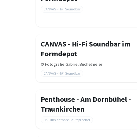
CANVAS - HiFi Soundbar
CANVAS - Hi-Fi Soundbar im
Formdepot
©
Fotografie Gabriel Büchelmeier
CANVAS - HiFi Soundbar
Penthouse - Am Dornbühel -
Traunkirchen
LB - unsichtbare Lautsprecher