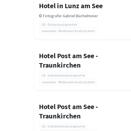
Hotel in Lunz am See
©
Fotografie Gabriel Büchelmeier
LB - Einbaulautsprecher
veoovibes - Multiroom Audio System
Hotel Post am See -
Traunkirchen
LB - Installationslautsprecher
veoovibes - Multiroom Audio System
Hotel Post am See -
Traunkirchen
LB - Installationslautsprecher