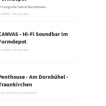
©
Fotografie Gabriel Büchelmeier
CANVAS - HiFi Soundbar
CANVAS - Hi-Fi Soundbar im
Formdepot
CANVAS - HiFi Soundbar
Penthouse - Am Dornbühel -
Traunkirchen
LB - unsichtbare Lautsprecher