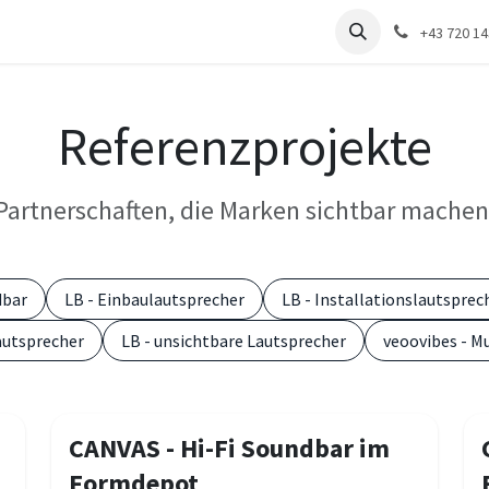
renzen
Distribution
Unternehmen
+43 720 1
Referenzprojekte
Partnerschaften, die Marken sichtbar machen
dbar
LB - Einbaulautsprecher
LB - Installationslautsprec
autsprecher
LB - unsichtbare Lautsprecher
veoovibes - M
CANVAS - Hi-Fi Soundbar im
Formdepot