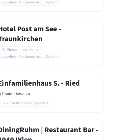
veoovibes - Multiroom Audio System
Hotel Post am See -
Traunkirchen
LB - Einbaulautsprecher
veoovibes - Multiroom Audio System
Einfamilienhaus S. - Ried
©
Daniel Hawelka
LB - unsichtbare Lautsprecher
DiningRuhm | Restaurant Bar -
1040 Wien