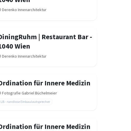
©
Derenko Innenarchitektur
DiningRuhm | Restaurant Bar -
1040 Wien
©
Derenko Innenarchitektur
Ordination für Innere Medizin
©
Fotografie Gabriel Büchelmeier
LB - randlose Einbaulautsprecher
Ordination für Innere Medizin