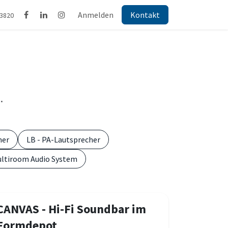
Anmelden
Kontakt
43820
.
her
LB - PA-Lautsprecher
ultiroom Audio System
CANVAS - Hi-Fi Soundbar im
Formdepot