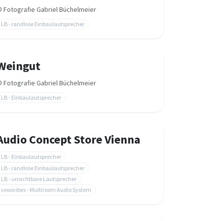
©
Fotografie Gabriel Büchelmeier
LB - randlose Einbaulautsprecher
Weingut
©
Fotografie Gabriel Büchelmeier
LB - Einbaulautsprecher
Audio Concept Store Vienna
LB - Einbaulautsprecher
LB - randlose Einbaulautsprecher
LB - unsichtbare Lautsprecher
veoovibes - Multiroom Audio System