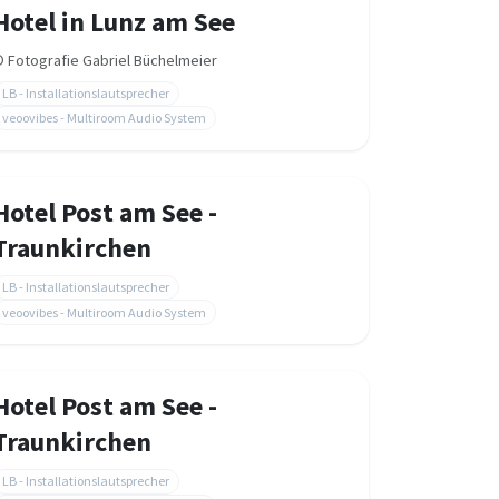
Hotel in Lunz am See
©
Fotografie Gabriel Büchelmeier
LB - Installationslautsprecher
veoovibes - Multiroom Audio System
Hotel Post am See -
Traunkirchen
LB - Installationslautsprecher
veoovibes - Multiroom Audio System
Hotel Post am See -
Traunkirchen
LB - Installationslautsprecher