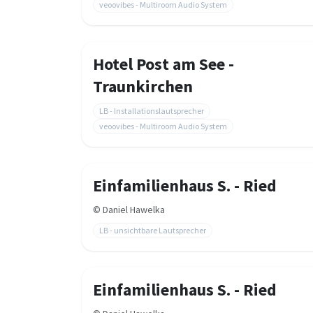
veoovibes - Multiroom Audio System
Hotel Post am See -
Traunkirchen
LB - Installationslautsprecher
veoovibes - Multiroom Audio System
Einfamilienhaus S. - Ried
©
Daniel Hawelka
LB - unsichtbare Lautsprecher
Einfamilienhaus S. - Ried