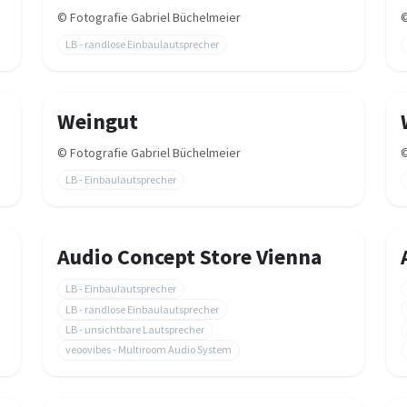
©
Fotografie Gabriel Büchelmeier
LB - randlose Einbaulautsprecher
n
Weingut
©
Fotografie Gabriel Büchelmeier
LB - Einbaulautsprecher
Audio Concept Store Vienna
LB - Einbaulautsprecher
LB - randlose Einbaulautsprecher
LB - unsichtbare Lautsprecher
veoovibes - Multiroom Audio System