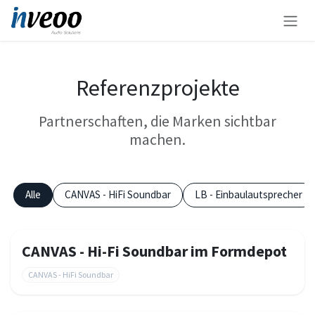
Zum Inhalt springen
Referenzprojekte
Partnerschaften, die Marken sichtbar
machen.
Alle
CANVAS - HiFi Soundbar
LB - Einbaulautsprecher
CANVAS - Hi-Fi Soundbar im Formdepot
CANVAS - HiFi Soundbar