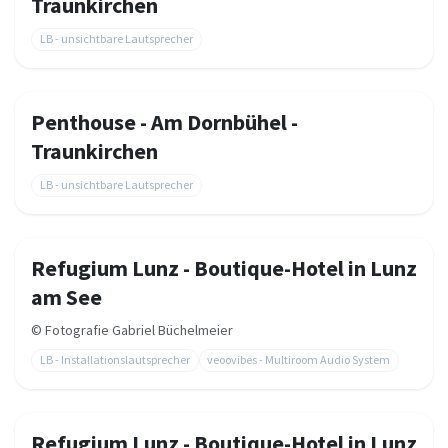
Traunkirchen
LB - unsichtbare Lautsprecher
Penthouse - Am Dornbühel -
Traunkirchen
LB - unsichtbare Lautsprecher
Refugium Lunz - Boutique-Hotel in Lunz
am See
©
Fotografie Gabriel Büchelmeier
LB - Installationslautsprecher
veoovibes - Multiroom Audio System
Refugium Lunz - Boutique-Hotel in Lunz