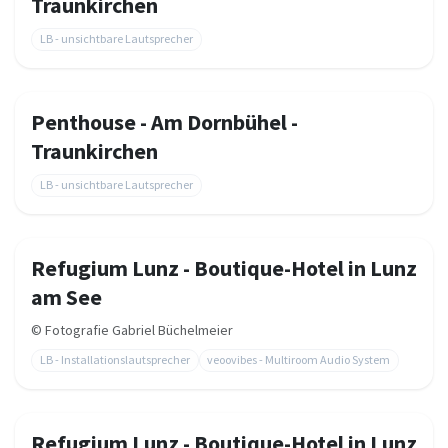
Traunkirchen
LB - unsichtbare Lautsprecher
Penthouse - Am Dornbühel -
Traunkirchen
LB - unsichtbare Lautsprecher
Refugium Lunz - Boutique-Hotel in Lunz
am See
©
Fotografie Gabriel Büchelmeier
LB - Installationslautsprecher
veoovibes - Multiroom Audio System
Refugium Lunz - Boutique-Hotel in Lunz