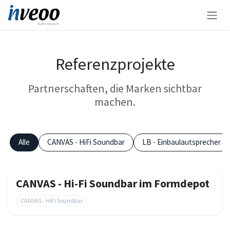
Zum Inhalt springen
Referenzprojekte
Partnerschaften, die Marken sichtbar
machen.
Alle
CANVAS - HiFi Soundbar
LB - Einbaulautsprecher
CANVAS - Hi-Fi Soundbar im Formdepot
CANVAS - HiFi Soundbar