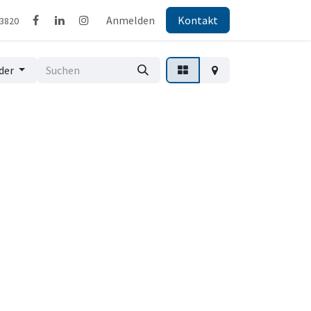
Anmelden
Kontakt
43820
der